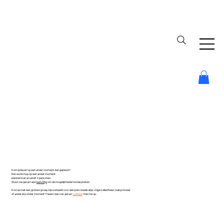
Kom je liever op een ander moment dan gepland?
Een workshop op een ander moment
plannen kan al vanaf 2 personen.
Stuur me gerust een
berichtje
om de mogelijkheden te bespreken.
Kom je met een grotere groep, bijvoorbeeld voor een personeelsuitje, vrijgezellenfeest, babyshower
of ander bijzonder moment? Neem dan ook gerust
contact
met me op.