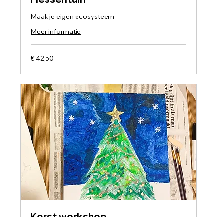
Maak je eigen ecosysteem
Meer informatie
42,50
€ 42,50
euro
Kerst workshop