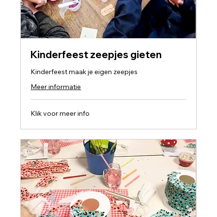
Kinderfeest zeepjes gieten
Kinderfeest maak je eigen zeepjes
Meer informatie
Klik
Klik voor meer info
voor
meer
info