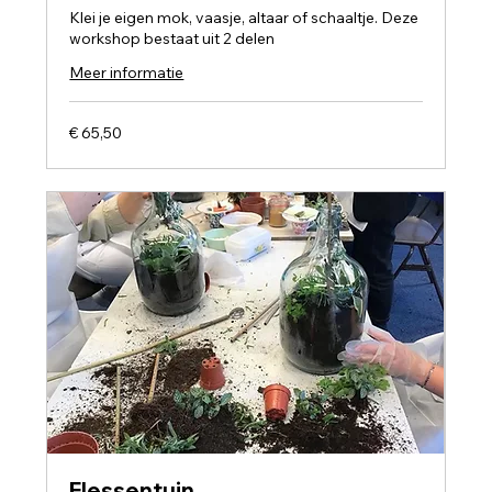
Klei je eigen mok, vaasje, altaar of schaaltje. Deze
workshop bestaat uit 2 delen
Meer informatie
65,50
€ 65,50
euro
Flessentuin