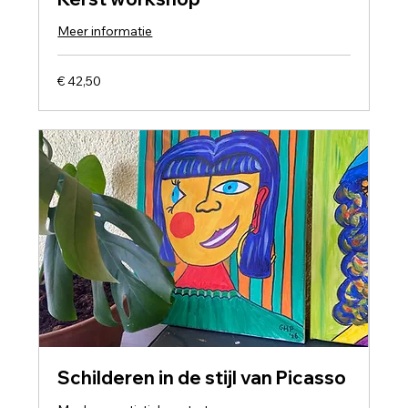
Meer informatie
42,50
€ 42,50
euro
Schilderen in de stijl van Picasso