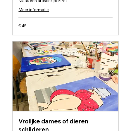
Maak een artistiek portret
Meer informatie
45
€ 45
euro
Vrolijke dames of dieren
schilderen