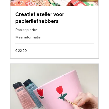
Creatief atelier voor
papierliefhebbers
Papier plezier
Meer informatie
22,50
€ 22,50
euro