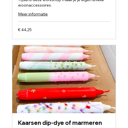
woonaccessoires.
Meer informatie
44,25
€ 44,25
euro
Kaarsen dip-dye of marmeren