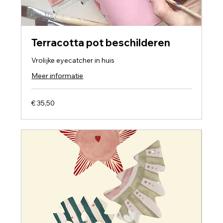
Terracotta pot beschilderen
Vrolijke eyecatcher in huis
Meer informatie
35,50
€ 35,50
euro