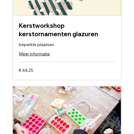
Kerstworkshop
kerstornamenten glazuren
beperkte plaatsen
Meer informatie
44,25
€ 44,25
euro