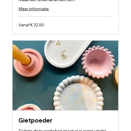
Meer informatie
Vanaf
Vanaf € 32,50
32,50
euro
Gietpoeder
Tijdens deze workshop maak je je eigen unieke