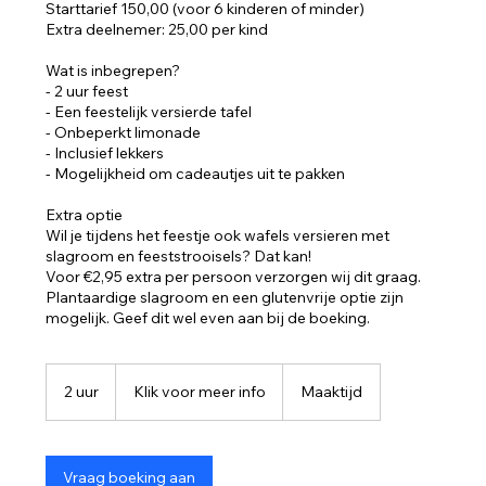
Starttarief 150,00 (voor 6 kinderen of minder)
Extra deelnemer: 25,00 per kind
Wat is inbegrepen?
- 2 uur feest
- Een feestelijk versierde tafel
- Onbeperkt limonade
- Inclusief lekkers
- Mogelijkheid om cadeautjes uit te pakken
Extra optie
Wil je tijdens het feestje ook wafels versieren met
slagroom en feeststrooisels? Dat kan!
Voor €2,95 extra per persoon verzorgen wij dit graag.
Plantaardige slagroom en een glutenvrije optie zijn
mogelijk. Geef dit wel even aan bij de boeking.
Klik
voor
2 uur
2
Klik voor meer info
Maaktijd
meer
info
u
u
r
Vraag boeking aan