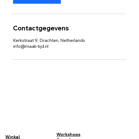
Contactgegevens
Kerkstraat 9, Drachten, Netherlands
info@maak-tijd.nl
Maaktijd
Contact
Kerkstraat 9, Drachten
Over Maaktijd
info@maak-tijd.nl
Algemene
KVK: 78266904
voorwaarden
Privacy
Pinnen is mogelijk
Workshops
Winkel