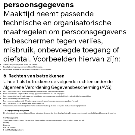
persoonsgegevens
Maaktijd neemt passende
technische en organisatorische
maatregelen om persoonsgegevens
te beschermen tegen verlies,
misbruik, onbevoegde toegang of
diefstal. Voorbeelden hiervan zijn:
Versleuteling van gegevens tijdens verzending.
Beveiligde opslag op systemen met beperkte toegang.
Regelmatige evaluatie en verbetering van beveiligingsmaatregelen.
6. Rechten van betrokkenen
U heeft als betrokkene de volgende rechten onder de
Algemene Verordening Gegevensbescherming (AVG):
Recht op inzage – U kunt opvragen welke persoonsgegevens van u worden verwerkt.
Recht op correctie – Onjuiste of onvolledige gegevens worden op verzoek aangepast.
Recht op verwijdering – U kunt vragen om verwijdering van uw gegevens, tenzij dit strijdig is met wettelijke bewaarplichten.
Recht op beperking van verwerking.
Recht op overdraagbaarheid – U kunt uw gegevens ontvangen in een gestructureerd, gangbaar formaat.
Recht op bezwaar, onder andere tegen direct marketing.
Verzoeken kunnen worden ingediend via het contactformulier op de website of per e-mail via:
maaktijd@gmail.com
7. Wijzigingen in het privacybeleid
Dit privacybeleid kan worden bijgewerkt door wijzigingen in wetgeving of de dienstverlening. De meest recente versie wordt altijd gepubliceerd op de website.
Contactgegevens
Voor vragen, opmerkingen of klachten over de verwerking van persoonsgegevens kunt u contact opnemen met:
Maaktijd
Drachten
KvK: 78266904
E-mail: Maaktijd@gmail.com